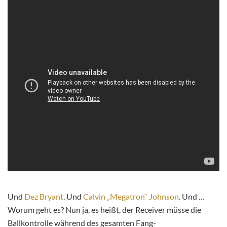
Und
Dez Bryant
. Und
Calvin „Megatron“ Johnson
. Und …
Worum geht es? Nun ja, es heißt, der Receiver müsse die
Ballkontrolle während des gesamten Fang-