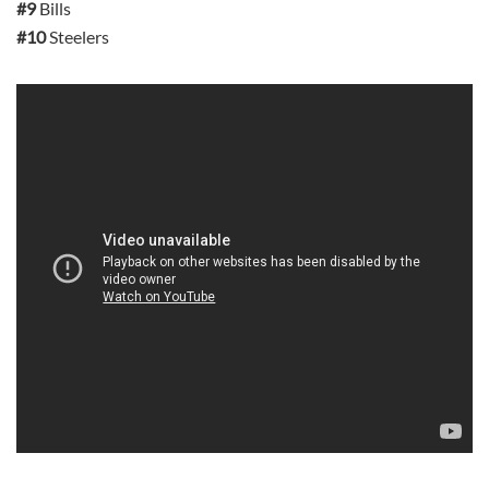
#9
Bills
#10
Steelers