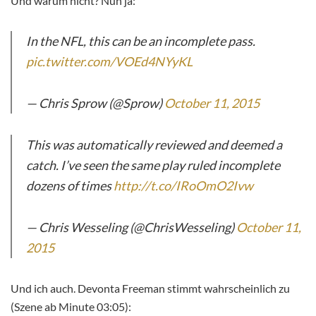
Und warum nicht? Nun ja:
In the NFL, this can be an incomplete pass.
pic.twitter.com/VOEd4NYyKL
— Chris Sprow (@Sprow)
October 11, 2015
This was automatically reviewed and deemed a
catch. I’ve seen the same play ruled incomplete
dozens of times
http://t.co/IRoOmO2Ivw
— Chris Wesseling (@ChrisWesseling)
October 11,
2015
Und ich auch. Devonta Freeman stimmt wahrscheinlich zu
(Szene ab Minute 03:05):