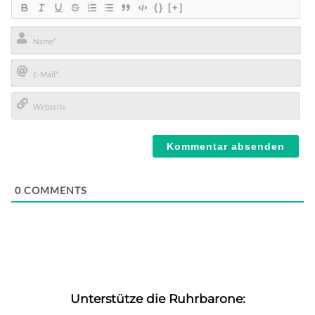
{}
[+]
Name*
E-
Mail*
Webseite
0
COMMENTS
Unterstütze die Ruhrbarone: