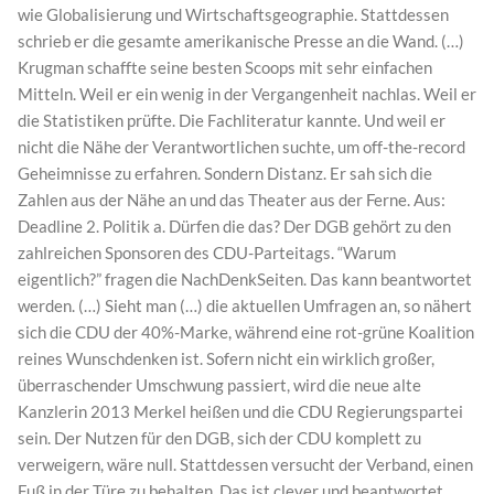
wie Globalisierung und Wirtschaftsgeographie. Stattdessen
schrieb er die gesamte amerikanische Presse an die Wand. (…)
Krugman schaffte seine besten Scoops mit sehr einfachen
Mitteln. Weil er ein wenig in der Vergangenheit nachlas. Weil er
die Statistiken prüfte. Die Fachliteratur kannte. Und weil er
nicht die Nähe der Verantwortlichen suchte, um off-the-record
Geheimnisse zu erfahren. Sondern Distanz. Er sah sich die
Zahlen aus der Nähe an und das Theater aus der Ferne. Aus:
Deadline 2. Politik a. Dürfen die das? Der DGB gehört zu den
zahlreichen Sponsoren des CDU-Parteitags. “Warum
eigentlich?” fragen die NachDenkSeiten. Das kann beantwortet
werden. (…) Sieht man (…) die aktuellen Umfragen an, so nähert
sich die CDU der 40%-Marke, während eine rot-grüne Koalition
reines Wunschdenken ist. Sofern nicht ein wirklich großer,
überraschender Umschwung passiert, wird die neue alte
Kanzlerin 2013 Merkel heißen und die CDU Regierungspartei
sein. Der Nutzen für den DGB, sich der CDU komplett zu
verweigern, wäre null. Stattdessen versucht der Verband, einen
Fuß in der Türe zu behalten. Das ist clever und beantwortet