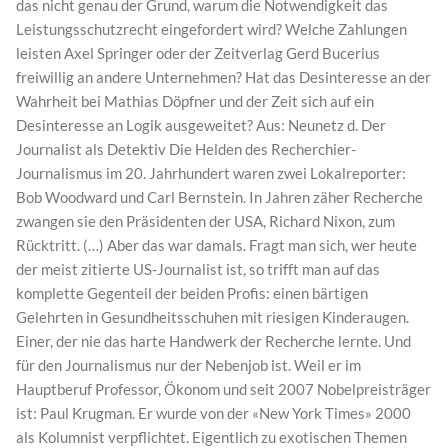
das nicht genau der Grund, warum die Notwendigkeit das
Leistungsschutzrecht eingefordert wird? Welche Zahlungen
leisten Axel Springer oder der Zeitverlag Gerd Bucerius
freiwillig an andere Unternehmen? Hat das Desinteresse an der
Wahrheit bei Mathias Döpfner und der Zeit sich auf ein
Desinteresse an Logik ausgeweitet? Aus: Neunetz d. Der
Journalist als Detektiv Die Helden des Recherchier-
Journalismus im 20. Jahrhundert waren zwei Lokalreporter:
Bob Woodward und Carl Bernstein. In Jahren zäher Recherche
zwangen sie den Präsidenten der USA, Richard Nixon, zum
Rücktritt. (…) Aber das war damals. Fragt man sich, wer heute
der meist zitierte US-Journalist ist, so trifft man auf das
komplette Gegenteil der beiden Profis: einen bärtigen
Gelehrten in Gesundheitsschuhen mit riesigen Kinderaugen.
Einer, der nie das harte Handwerk der Recherche lernte. Und
für den Journalismus nur der Nebenjob ist. Weil er im
Hauptberuf Professor, Ökonom und seit 2007 Nobelpreisträger
ist: Paul Krugman. Er wurde von der «New York Times» 2000
als Kolumnist verpflichtet. Eigentlich zu exotischen Themen