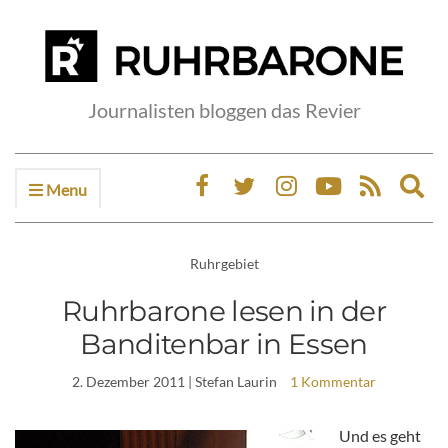
Journalisten bloggen das Revier
Menu
Ex
sea
fo
Ruhrgebiet
Ruhrbarone lesen in der
Banditenbar in Essen
2. Dezember 2011
| Stefan Laurin
1 Kommentar
Und es geht