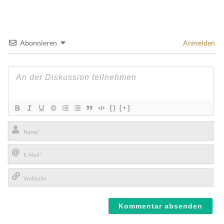
Abonnieren
Anmelden
{}
[+]
Name*
E-
Mail*
Webseite