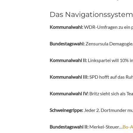
Das Navigationssystem
Kommunalwahl:
WDR-Umfragen zu ein p
Bundestagswahl:
Zensursula Demagogi
Kommunalwahl II:
Linkspartei will 10% 
Kommunalwahl III:
SPD hofft auf das Ru
Kommunalwahl IV:
Britz sieht sich als T
Schweinegrippe:
Jeder 2. Dortmunder m
Bundestagswahl II:
Merkel-Steuer…
Bo-A