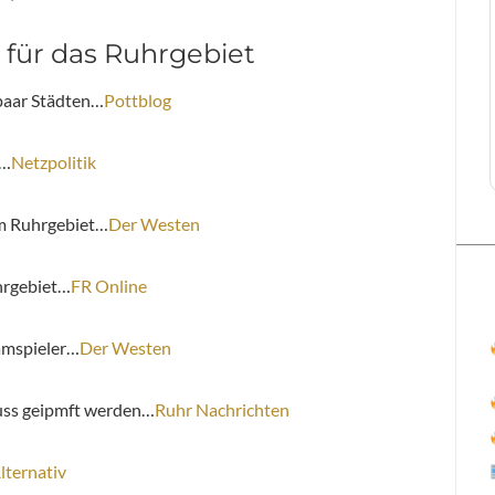
 für das Ruhrgebiet
aar Städten…
Pottblog
e…
Netzpolitik
im Ruhrgebiet…
Der Westen
hrgebiet…
FR Online
eamspieler…
Der Westen
uss geipmft werden…
Ruhr Nachrichten
lternativ