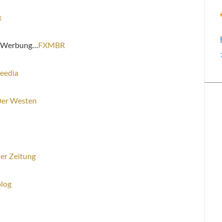
x
E Werbung…
FXMBR
eedia
er Westen
er Zeitung
log