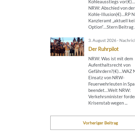
Kohleausstiegs vor(€)
NRW: Abschied von der
Kohle-Illusion(€)…RP 
Kanzleramt „aktuell ke
Option“…Stern Beitrag .
3. August 2026 · Nachri
Der Ruhrpilot
NRW: Was ist mit dem
Aufenthaltsrecht von
Gefährdern?(€)…WAZ
Einsatz von NRW-
Feuerwehrleuten in Spa
beendet…Welt NRW:
Verkehrsminister forde
Krisenstab wegen ...
Vorheriger Beitrag