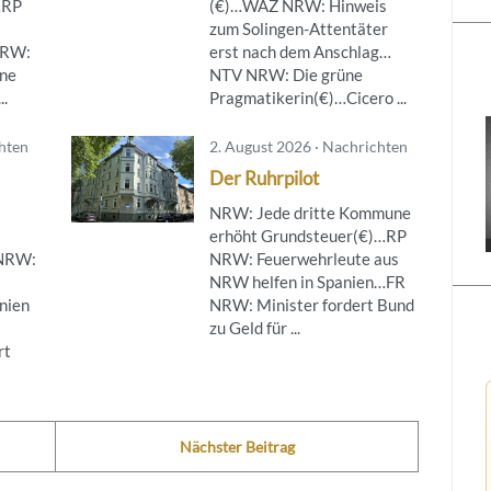
…RP
(€)…WAZ NRW: Hinweis
zum Solingen-Attentäter
NRW:
erst nach dem Anschlag…
ine
NTV NRW: Die grüne
..
Pragmatikerin(€)…Cicero ...
chten
2. August 2026 · Nachrichten
Der Ruhrpilot
NRW: Jede dritte Kommune
erhöht Grundsteuer(€)…RP
 NRW:
NRW: Feuerwehrleute aus
NRW helfen in Spanien…FR
nien
NRW: Minister fordert Bund
zu Geld für ...
rt
Nächster Beitrag