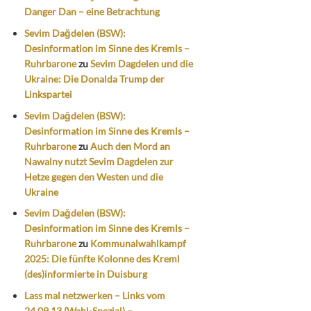
Danger Dan – eine Betrachtung
Sevim Dağdelen (BSW):
Desinformation im Sinne des Kremls –
Ruhrbarone
zu
Sevim Dagdelen und die
Ukraine: Die Donalda Trump der
Linkspartei
Sevim Dağdelen (BSW):
Desinformation im Sinne des Kremls –
Ruhrbarone
zu
Auch den Mord an
Nawalny nutzt Sevim Dagdelen zur
Hetze gegen den Westen und die
Ukraine
Sevim Dağdelen (BSW):
Desinformation im Sinne des Kremls –
Ruhrbarone
zu
Kommunalwahlkampf
2025: Die fünfte Kolonne des Kreml
(des)informierte in Duisburg
Lass mal netzwerken – Links vom
24.09.13 (Wahl-Spezial) –