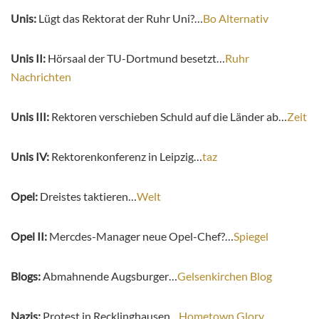
Unis:
Lügt das Rektorat der Ruhr Uni?…
Bo Alternativ
Unis II:
Hörsaal der TU-Dortmund besetzt…
Ruhr
Nachrichten
Unis III:
Rektoren verschieben Schuld auf die Länder ab…
Zeit
Unis IV:
Rektorenkonferenz in Leipzig…
taz
Opel:
Dreistes taktieren…
Welt
Opel II:
Mercdes-Manager neue Opel-Chef?…
Spiegel
Blogs:
Abmahnende Augsburger…
Gelsenkirchen Blog
Nazis:
Protest in Recklinghausen…
Hometown Glory