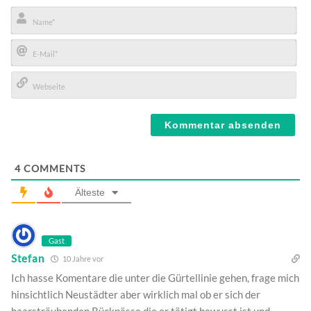
Name*
E-
Mail*
Webseite
4
COMMENTS
Älteste
Gast
Stefan
10 Jahre vor
Ich hasse Komentare die unter die Gürtellinie gehen, frage mich
hinsichtlich Neustädter aber wirklich mal ob er sich der
haarsträubenden Rückpässe die er tätigt bewusst ist und