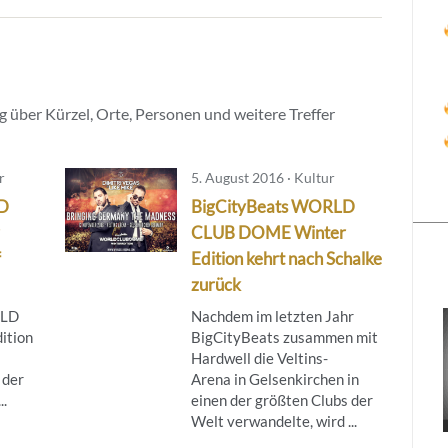
 über Kürzel, Orte, Personen und weitere Treffer
r
5. August 2016 · Kultur
D
BigCityBeats WORLD
CLUB DOME Winter
f
Edition kehrt nach Schalke
zurück
RLD
Nachdem im letzten Jahr
ition
BigCityBeats zusammen mit
Hardwell die Veltins-
 der
Arena in Gelsenkirchen in
..
einen der größten Clubs der
Welt verwandelte, wird ...