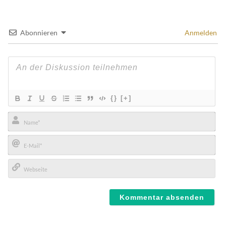
Abonnieren
Anmelden
{}
[+]
Name*
E-
Mail*
Webseite