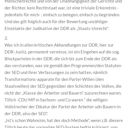
Menschenrechte und von der Unabhängigkeit der Gerichte und
der Richter, kein Rechtstaat war, ist eine triviale Erkenntnis -
jedenfalls für mich- ; einfach zu belegen, einfach zu begründen.
Und das gilt folglich auch für dier Bewertung unzähliger
Einzelakte der Judikative der DDR als „Staats-Unrecht“.
2.
Was ich in allen kritischen Abhandlungen zur DDR, hier zur
DDR-Justiz, permanent vermisse, ist ein Eingehen auf die sog.
Blockparteien in der DDR, die sich bis zum Ende der DDR als
das verstanden, was sie gemäß den Programmen/den Statuten
der SED und ihrer Verfassungen zu sein hatten, nämlich
Transformations-apparate für den Partei-Willen (den
Staatswillen) der SED gegenüber den Schichten des Volkes, die
nicht der „Klasse der Arbeiter und Bauern“ zuzurechnen waren.
Tillich -CDU MP in Sachsen- und Co waren “ die willigen
Vollstrecher der Dikatur der Partei der Arbeiter udn Bauern in
der DDR, also der SED“.
„Ist’s schon Wahnsinn, hat des doch Methode“, wenn z.B. diesere
Tillich heute das vormalige SED-System heftig kritisiert, von