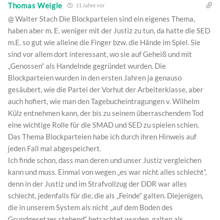
Thomas Weigle
11 Jahre vor
@ Walter Stach Die Blockparteien sind ein eigenes Thema,
haben aber m. E. weniger mit der Justiz zu tun, da hatte die SED
m.E. so gut wie alleine die Finger bzw. die Hände im Spiel. Sie
sind vor allem dort interessant, wo sie auf Geheiß und mit
„Genossen“ als Handelnde gegründet wurden. Die
Blockparteien wurden in den ersten Jahren ja genauso
gesäubert, wie die Partei der Vorhut der Arbeiterklasse, aber
auch hofiert, wie man den Tagebucheintragungen v. Wilhelm
Külz entnehmen kann, der bis zu seinem überraschendem Tod
eine wichtige Rolle für die SMAD und SED zu spielen schien.
Das Thema Blockparteien habe ich durch ihren Hinweis auf
jeden Fall mal abgespeichert.
Ich finde schon, dass man deren und unser Justiz vergleichen
kann und muss. Einmal von wegen „es war nicht alles schlecht“,
denn in der Justiz und im Strafvollzug der DDR war alles
schlecht, jedenfalls für die, die als „Feinde“ galten. Diejenigen,
die in unserem System als nicht „auf dem Boden des
Grundgesetzes stehend“ betrachtet wurden, galten als