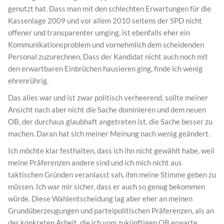
genutzt hat. Dass man mit den schlechten Erwartungen für die
Kassenlage 2009 und vor allem 2010 seitens der SPD nicht
offener und transparenter umging, ist ebenfalls eher ein
Kommunikationsproblem und vornehmlich dem scheidenden
Personal zuzurechnen. Dass der Kandidat nicht auch noch mit
den erwartbaren Einbrüchen hausieren ging, finde ich wenig
ehrenrührig.
Das alles war und ist zwar politisch verheerend, sollte meiner
Ansicht nach aber nicht die Sache dominieren und dem neuen
OB, der durchaus glaubhaft angetreten ist, die Sache besser zu
machen. Daran hat sich meiner Meinung nach wenig geändert.
Ich möchte klar festhalten, dass ich ihn nicht gewählt habe, weil
meine Präferenzen andere sind und ich mich nicht aus
taktischen Gründen veranlasst sah, ihm meine Stimme geben zu
müssen. Ich war mir sicher, dass er auch so genug bekommen
würde. Diese Wahlentscheidung lag aber eher an meinen
Grundüberzeugungen und parteipolitischen Präferenzen, als an
der konkreten Arbeit, die ich vom zukünftigen OB erwarte.