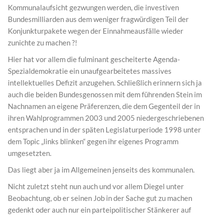
Kommunalaufsicht gezwungen werden, die investiven
Bundesmilliarden aus dem weniger fragwürdigen Teil der
Konjunkturpakete wegen der Einnahmeausfälle wieder
zunichte zu machen ?!
Hier hat vor allem die fulminant gescheiterte Agenda-
Spezialdemokratie ein unaufgearbeitetes massives
intellektuelles Defizit anzugehen. Schließlich erinnern sich ja
auch die beiden Bundesgenossen mit dem führenden Stein im
Nachnamen an eigene Präferenzen, die dem Gegenteil der in
ihren Wahlprogrammen 2003 und 2005 niedergeschriebenen
entsprachen und in der späten Legislaturperiode 1998 unter
dem Topic „links blinken“ gegen ihr eigenes Programm
umgesetzten.
Das liegt aber ja im Allgemeinen jenseits des kommunalen.
Nicht zuletzt steht nun auch und vor allem Diegel unter
Beobachtung, ob er seinen Job in der Sache gut zu machen
gedenkt oder auch nur ein parteipolitischer Stänkerer auf