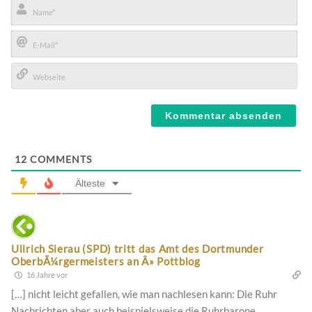
Name*
E-
Mail*
Webseite
12
COMMENTS
Älteste
Ullrich Sierau (SPD) tritt das Amt des Dortmunder
OberbÃ¼rgermeisters an Â» Pottblog
16 Jahre vor
[…] nicht leicht gefallen, wie man nachlesen kann: Die Ruhr
Nachrichten aber auch beispielsweise die Ruhrbarone