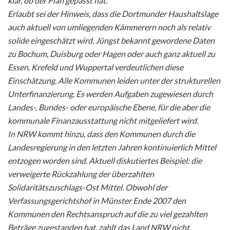
klar, ob der Plan gepasst hat.
Erlaubt sei der Hinweis, dass die Dortmunder Haushaltslage
auch aktuell von umliegenden Kämmerern noch als relativ
solide eingeschätzt wird. Jüngst bekannt gewordene Daten
zu Bochum, Duisburg oder Hagen oder auch ganz aktuell zu
Essen, Krefeld und Wuppertal verdeutlichen diese
Einschätzung. Alle Kommunen leiden unter der strukturellen
Unterfinanzierung. Es werden Aufgaben zugewiesen durch
Landes-, Bundes- oder europäische Ebene, für die aber die
kommunale Finanzausstattung nicht mitgeliefert wird.
In NRW kommt hinzu, dass den Kommunen durch die
Landesregierung in den letzten Jahren kontinuierlich Mittel
entzogen worden sind. Aktuell diskutiertes Beispiel: die
verweigerte Rückzahlung der überzahlten
Solidaritätszuschlags-Ost Mittel. Obwohl der
Verfassungsgerichtshof in Münster Ende 2007 den
Kommunen den Rechtsanspruch auf die zu viel gezahlten
Beträge zugestanden hat, zahlt das Land NRW nicht.