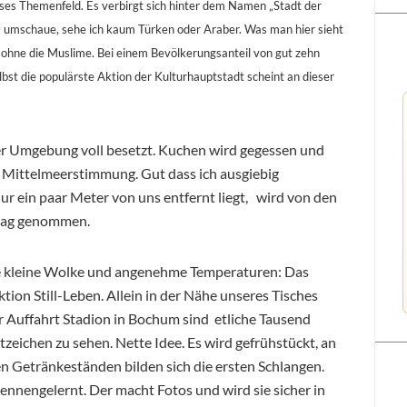
ieses Themenfeld. Es verbirgt sich hinter dem Namen „Stadt der
40 umschaue, sehe ich kaum Türken oder Araber. Was man hier sieht
– ohne die Muslime. Bei einem Bevölkerungsanteil von gut zehn
lbst die populärste Aktion der Kulturhauptstadt scheint an dieser
erer Umgebung voll besetzt. Kuchen wird gegessen und
r Mittelmeerstimmung. Gut dass ich ausgiebig
ur ein paar Meter von uns entfernt liegt, wird von den
hlag genommen.
ne kleine Wolke und angenehme Temperaturen: Das
ion Still-Leben. Allein in der Nähe unseres Tisches
er Auffahrt Stadion in Bochum sind etliche Tausend
tzeichen zu sehen. Nette Idee. Es wird gefrühstückt, an
en Getränkeständen bilden sich die ersten Schlangen.
ennengelernt. Der macht Fotos und wird sie sicher in