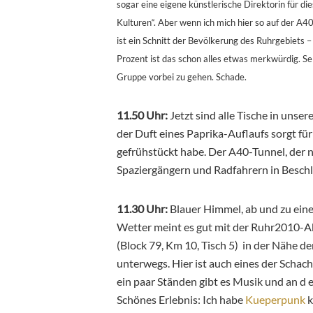
sogar eine eigene künstlerische Direktorin für d
Kulturen“. Aber wenn ich mich hier so auf der A
ist ein Schnitt der Bevölkerung des Ruhrgebiets 
Prozent ist das schon alles etwas merkwürdig. Se
Gruppe vorbei zu gehen. Schade.
11.50 Uhr:
Jetzt sind alle Tische in uns
der Duft eines Paprika-Auflaufs sorgt fü
gefrühstückt habe. Der A40-Tunnel, der n
Spaziergängern und Radfahrern in Besc
11.30 Uhr:
Blauer Himmel, ab und zu ei
Wetter meint es gut mit der Ruhr2010-Akt
(Block 79, Km 10, Tisch 5) in der Nähe d
unterwegs. Hier ist auch eines der Schach
ein paar Ständen gibt es Musik und an d 
Schönes Erlebnis: Ich habe
Kueperpunk
k