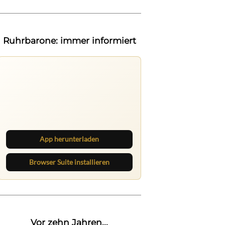
Ruhrbarone: immer informiert
Ruhrbarone auf allen Geräten
Lies unterwegs weiter, speichere
Beiträge und behalte neue Texte
direkt im Browser im Blick.
App herunterladen
Browser Suite installieren
Vor zehn Jahren...