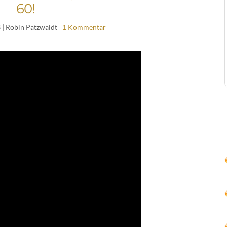
60!
3
| Robin Patzwaldt
1 Kommentar