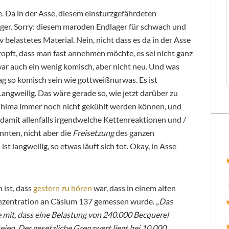
 Da in der Asse, diesem einsturzgefährdeten
er. Sorry: diesem maroden Endlager für schwach und
v belastetes Material. Nein, nicht dass es da in der Asse
tropft, dass man fast annehmen möchte, es sei nicht ganz
zwar auch ein wenig komisch, aber nicht neu. Und was
mag so komisch sein wie gottweißnurwas. Es ist
Langweilig. Das wäre gerade so, wie jetzt darüber zu
shima immer noch nicht gekühlt werden können, und
damit allenfalls irgendwelche Kettenreaktionen und /
nten, nicht aber die
Freisetzung
des ganzen
ist langweilig, so etwas läuft sich tot. Okay, in Asse
 ist, dass
gestern zu hören
war, dass in einem alten
onzentration an Cäsium 137 gemessen wurde. „
Das
e mit, dass eine Belastung von 240.000 Becquerel
ien. Der gesetzliche Grenzwert liegt bei 10.000