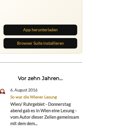
Ruhrbarone auf allen Geräten
Lies unterwegs weiter, speichere
Beiträge und behalte neue Texte
direkt im Browser im Blick.
App herunterladen
Browser Suite installieren
Vor zehn Jahren...
6. August 2016
So war die Wiener Lesung
Wien/ Ruhrgebiet - Donnerstag
abend gab es in Wien eine Lesung -
vom Autor dieser Zeilen gemeinsam
mit dem dem...