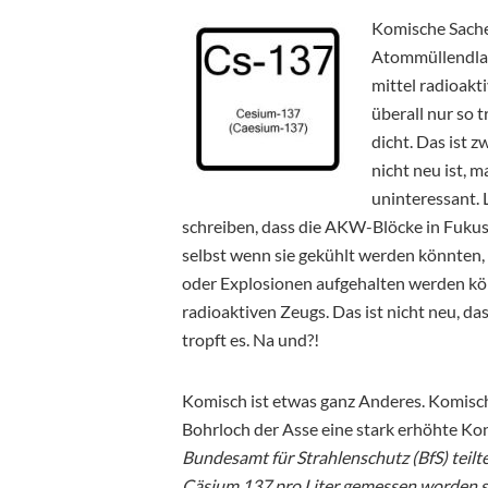
Komische Sache.
Atommüllendlag
mittel radioakti
überall nur so 
dicht. Das ist 
nicht neu ist, 
uninteressant. 
schreiben, dass die AKW-Blöcke in Fuku
selbst wenn sie gekühlt werden könnten, 
oder Explosionen aufgehalten werden kön
radioaktiven Zeugs. Das ist nicht neu, das 
tropft es. Na und?!
Komisch ist etwas ganz Anderes. Komisch
Bohrloch der Asse eine stark erhöhte K
Bundesamt für Strahlenschutz (BfS) teilt
Cäsium 137 pro Liter gemessen worden se