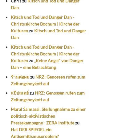
Chris
zu
Kitsch und Tod und Danger
Dan
Kitsch und Tod und Danger Dan -
Christuskirche Bochum | Kirche der
Kulturen
zu
Kitsch und Tod und Danger
Dan
Kitsch und Tod und Danger Dan -
Christuskirche Bochum | Kirche der
Kulturen
zu
„Keine Angst“ von Danger
Dan – eine Betrachtung
ร้านต่อผม
zu
NRZ: Genossen rufen zum
Zeitungsboykott auf
แป๊ปสเตย์
zu
NRZ: Genossen rufen zum
Zeitungsboykott auf
Maral Salmassi: Stellungnahme zu einer
politisch-aktivistischen
Pressekampagne - ZERA Institute
zu
Hat DER SPIEGEL ein
Antisemitismusproblem?