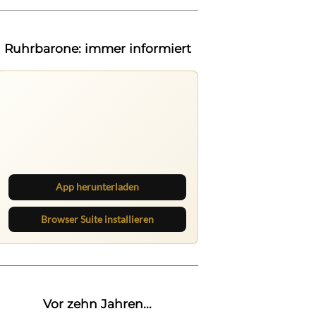
Ruhrbarone: immer informiert
Ruhrbarone auf allen Geräten
Lies unterwegs weiter, speichere
Beiträge und behalte neue Texte
direkt im Browser im Blick.
App herunterladen
Browser Suite installieren
Vor zehn Jahren...