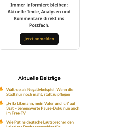
Immer informiert bleiben:
Aktuelle Texte, Analysen und
Kommentare direkt ins
Postfach.
Jetzt anmelden
Aktuelle Beiträge
Waltrop als Negativbeispiel: Wenn die
Stadt nur noch mäht, statt zu pflegen
„Fritz Litzmann, mein Vater und ich“ auf
3sat – Sehenswerte Pause-Doku nun auch
im Free-TV
Wie Putins deutsche Lautsprecher den
Leipziger Drohnenanschlag für