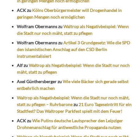
in geringen Mengen noch ermöglichen
ACK
zu
Kölns Oberbürgermeister will Drogenhandel in
geringen Mengen noch ermöglichen
Wolfram Obermanns
zu
Waltrop als Negativbeispiel: Wenn
die Stadt nur noch mäht, statt zu pflegen
Wolfram Obermanns
zu
Artikel 3 Grundgesetz: Wie die SPD
den islamistischen Anschlag auf den CSD Berlin
instrumentalisiert
Alf
zu
Waltrop als Negativbeispiel: Wenn die Stadt nur noch
mäht, statt zu pflegen
Axel Günthersberger
zu
Wie viele Bäcker sich gerade selbst
entbehrlich machen
Waltrop als Negativbeispiel: Wenn die Stadt nur noch mäht,
statt zu pflegen – Ruhrbarone
zu
21 Euro Tageseintritt für ein
Stadtfest? Das Waltroper Parkfest spielt mit dem Feuer!
ACK
zu
Wie Putins deutsche Lautsprecher den Leipziger
Drohnenanschlag für antiwestliche Propaganda nutzen
Waltrop als Negativbeispiel: Wenn die Stadt nur noch mäht,