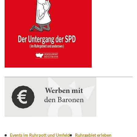
Events im Ruhrpott und Umfeld
Ruhrgebiet erleben