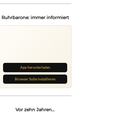
Ruhrbarone: immer informiert
Ruhrbarone auf allen Geräten
Lies unterwegs weiter, speichere
Beiträge und behalte neue Texte
direkt im Browser im Blick.
App herunterladen
Browser Suite installieren
Vor zehn Jahren...