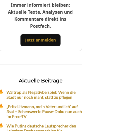
Immer informiert bleiben:
Aktuelle Texte, Analysen und
Kommentare direkt ins
Postfach.
Jetzt anmelden
Aktuelle Beiträge
Waltrop als Negativbeispiel: Wenn die
Stadt nur noch mäht, statt zu pflegen
„Fritz Litzmann, mein Vater und ich“ auf
3sat – Sehenswerte Pause-Doku nun auch
im Free-TV
Wie Putins deutsche Lautsprecher den
Leipziger Drohnenanschlag für