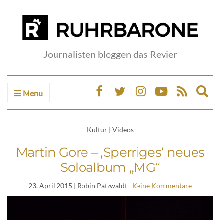
Journalisten bloggen das Revier
Menu
Ex
sea
fo
Kultur
|
Videos
Martin Gore – ‚Sperriges‘ neues
Soloalbum „MG“
23. April 2015
| Robin Patzwaldt
Keine Kommentare