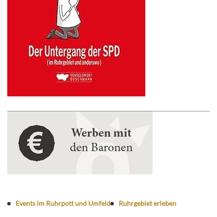
Events im Ruhrpott und Umfeld
Ruhrgebiet erleben