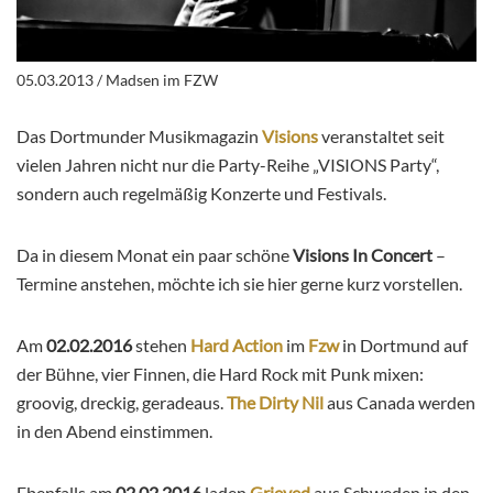
05.03.2013 / Madsen im FZW
Das Dortmunder Musikmagazin
Visions
veranstaltet seit
vielen Jahren nicht nur die Party-Reihe „VISIONS Party“,
sondern auch regelmäßig Konzerte und Festivals.
Da in diesem Monat ein paar schöne
Visions In Concert
–
Termine anstehen, möchte ich sie hier gerne kurz vorstellen.
Am
02.02.2016
stehen
Hard Action
im
Fzw
in Dortmund auf
der Bühne, vier Finnen, die Hard Rock mit Punk mixen:
groovig, dreckig, geradeaus.
The Dirty Nil
aus Canada werden
in den Abend einstimmen.
Ebenfalls am
02.02.2016
laden
Grieved
aus Schweden in den