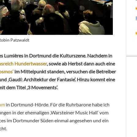
Robin Patzwaldt
des Lumières in Dortmund die Kulturszene. Nachdem in
nsreich Hundertwasser
, sowie ab Herbst dann auch eine
osmos‘
im Mittelpunkt standen, versuchen die Betreiber
 und ‚Gaudí: Architektur der Fantasie‘. Hinzu kommt eine
it dem Titel ‚3 Movements‘.
mm
in Dortmund-Hörde. Für die Ruhrbarone habe ich
ngen in der ehemaligen ‚Warsteiner Music Hall‘ vom
aces im Dortmunder Süden einmal angesehen und ein
cht.