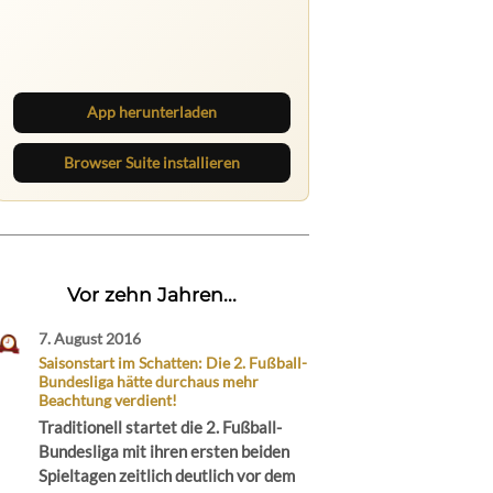
Ruhrbarone auf allen Geräten
Lies unterwegs weiter, speichere
Beiträge und behalte neue Texte
direkt im Browser im Blick.
App herunterladen
Browser Suite installieren
Vor zehn Jahren...
7. August 2016
Saisonstart im Schatten: Die 2. Fußball-
Bundesliga hätte durchaus mehr
Beachtung verdient!
Traditionell startet die 2. Fußball-
Bundesliga mit ihren ersten beiden
Spieltagen zeitlich deutlich vor dem