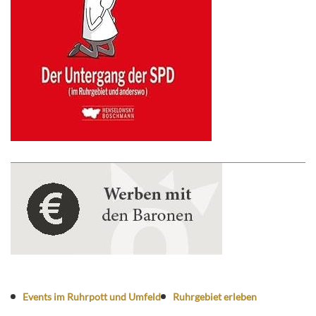
Events im Ruhrpott und Umfeld
Ruhrgebiet erleben