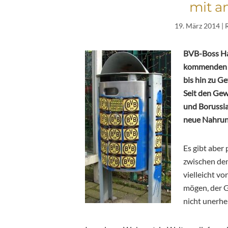
mit a
19. März 2014
| 
BVB-Boss Ha
kommenden Di
bis hin zu G
Seit den Ge
und Borussia
neue Nahrun
Es gibt aber 
zwischen den
vielleicht v
mögen, der Ge
nicht unerh