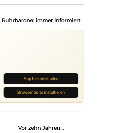
Ruhrbarone: immer informiert
Ruhrbarone auf allen Geräten
Lies unterwegs weiter, speichere
Beiträge und behalte neue Texte
direkt im Browser im Blick.
App herunterladen
Browser Suite installieren
Vor zehn Jahren...