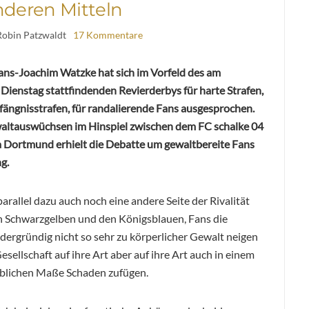
nderen Mitteln
Robin Patzwaldt
17 Kommentare
ns-Joachim Watzke hat sich im Vorfeld des am
enstag stattfindenden Revierderbys für harte Strafen,
efängnisstrafen, für randalierende Fans ausgesprochen.
waltauswüchsen im Hinspiel zwischen dem FC schalke 04
 Dortmund erhielt die Debatte um gewaltbereite Fans
g.
parallel dazu auch noch eine andere Seite der Rivalität
 Schwarzgelben und den Königsblauen, Fans die
ordergründig nicht so sehr zu körperlicher Gewalt neigen
sellschaft auf ihre Art aber auf ihre Art auch in einem
eblichen Maße Schaden zufügen.