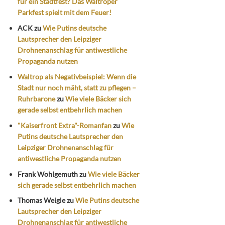
für ein Stadtfest? Das Waltroper
Parkfest spielt mit dem Feuer!
ACK
zu
Wie Putins deutsche
Lautsprecher den Leipziger
Drohnenanschlag für antiwestliche
Propaganda nutzen
Waltrop als Negativbeispiel: Wenn die
Stadt nur noch mäht, statt zu pflegen –
Ruhrbarone
zu
Wie viele Bäcker sich
gerade selbst entbehrlich machen
"Kaiserfront Extra"-Romanfan
zu
Wie
Putins deutsche Lautsprecher den
Leipziger Drohnenanschlag für
antiwestliche Propaganda nutzen
Frank Wohlgemuth
zu
Wie viele Bäcker
sich gerade selbst entbehrlich machen
Thomas Weigle
zu
Wie Putins deutsche
Lautsprecher den Leipziger
Drohnenanschlag für antiwestliche