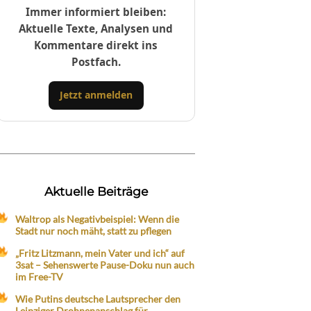
Immer informiert bleiben:
Aktuelle Texte, Analysen und
Kommentare direkt ins
Postfach.
Jetzt anmelden
Aktuelle Beiträge
Waltrop als Negativbeispiel: Wenn die
Stadt nur noch mäht, statt zu pflegen
„Fritz Litzmann, mein Vater und ich“ auf
3sat – Sehenswerte Pause-Doku nun auch
im Free-TV
Wie Putins deutsche Lautsprecher den
Leipziger Drohnenanschlag für