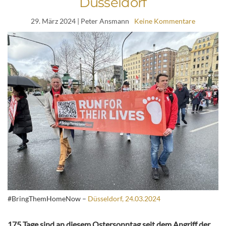
Düsseldorf
29. März 2024
| Peter Ansmann
Keine Kommentare
#BringThemHomeNow –
Düsseldorf, 24.03.2024
175 Tage sind an diesem Ostersonntag seit dem Angriff der