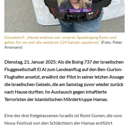
Düsseldorf: „Heute widmen wir unseren Spaziergang Romi und
gehen für sie und alle weiteren 124 Geiseln spazieren.“
(Foto: Peter
Ansmann)
Dienstag, 21. Januar 2025: Als die Boing 737 der israelischen
Fluggesellschaft El Al zum Landeanflug auf den Ben-Gurion-
Flughafen ansetzt, erwähnt der Pilot in seiner letzten Ansage
die israelischen Geiseln, die am Samstag zuvor wieder zurück
nach Hause durften. Im Austausch gegen inhaftierte
Terroristen der islamistischen Mördertruppe Hamas.
Eine der drei freigelassenen Israelis ist Romi Gonen, die vom
Nova-Festival von den Schlächtern der Hamas entführt