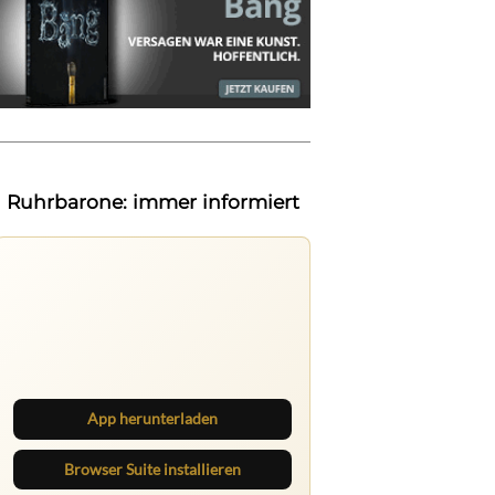
Ruhrbarone: immer informiert
Ruhrbarone auf allen Geräten
Lies unterwegs weiter, speichere
Beiträge und behalte neue Texte
direkt im Browser im Blick.
App herunterladen
Browser Suite installieren