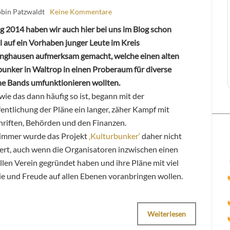
obin Patzwaldt
Keine Kommentare
g 2014 haben wir auch hier bei uns im Blog schon
 auf ein Vorhaben junger Leute im Kreis
inghausen aufmerksam gemacht, welche einen alten
unker in Waltrop in einen Proberaum für diverse
che Bands umfunktionieren wollten.
ie das dann häufig so ist, begann mit der
entlichung der Pläne ein langer, zäher Kampf mit
hriften, Behörden und den Finanzen.
immer wurde das Projekt
‚Kulturbunker‘
daher nicht
iert, auch wenn die Organisatoren inzwischen einen
ellen Verein gegründet haben und ihre Pläne mit viel
ie und Freude auf allen Ebenen voranbringen wollen.
Weiterlesen