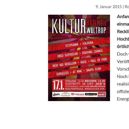
9. Januar 2015
| R
Anfan
einmal
Reckl
Hochb
örtli
Doch w
Veröff
Vorsc
Noch 
realis
offizi
Energ