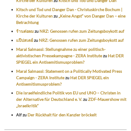
Kirche der Kulturen
zu
Kitsch und Tod und Danger Dan
Kitsch und Tod und Danger Dan - Christuskirche Bochum |
Kirche der Kulturen
zu
„Keine Angst“ von Danger Dan – eine
Betrachtung
ร้านต่อผม
zu
NRZ: Genossen rufen zum Zeitungsboykott auf
แป๊ปสเตย์
zu
NRZ: Genossen rufen zum Zeitungsboykott auf
Maral Salmassi: Stellungnahme zu einer politisch-
aktivistischen Pressekampagne - ZERA Institute
zu
Hat DER
SPIEGEL ein Antisemitismusproblem?
Maral Salmassi: Statement on a Politically Motivated Press
Campaign - ZERA Institute
zu
Hat DER SPIEGEL ein
Antisemitismusproblem?
Die israelfeindliche Politik von EU und UNO – Christen in
der Alternative für Deutschland e. V.
zu
ZDF-Mauershow mit
„Israelkritik“
Alf
zu
Der Rückhalt für den Kanzler bröckelt