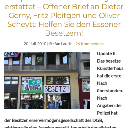
erstattet – Offener Brief an Dieter
Gorny, Fritz Pleitgen und Oliver
Scheytt: Helfen Sie den Essener
Besetzern!
20. Juli 2010
| Stefan Laurin
26 Kommentare
Update II:
Das besetze
Künstlerhaus
hat die erste
Nach
überstanden.
Nach
Angaben der
Polizei hat
der Besitzer, eine Vermögensgesellschaft des DGB,
mittlerweile eine Anzeige gestellt. Innerhalb der nächsten