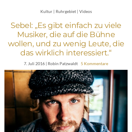
Kultur
|
Ruhrgebiet
|
Videos
Sebel: „Es gibt einfach zu viele
Musiker, die auf die Bühne
wollen, und zu wenig Leute, die
das wirklich interessiert.“
7. Juli 2016
| Robin Patzwaldt
5 Kommentare