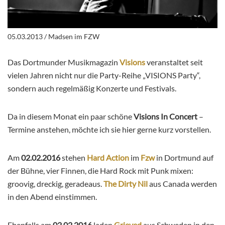
05.03.2013 / Madsen im FZW
Das Dortmunder Musikmagazin
Visions
veranstaltet seit
vielen Jahren nicht nur die Party-Reihe „VISIONS Party“,
sondern auch regelmäßig Konzerte und Festivals.
Da in diesem Monat ein paar schöne
Visions In Concert
–
Termine anstehen, möchte ich sie hier gerne kurz vorstellen.
Am
02.02.2016
stehen
Hard Action
im
Fzw
in Dortmund auf
der Bühne, vier Finnen, die Hard Rock mit Punk mixen:
groovig, dreckig, geradeaus.
The Dirty Nil
aus Canada werden
in den Abend einstimmen.
Ebenfalls am
02.02.2016
laden
Grieved
aus Schweden in den