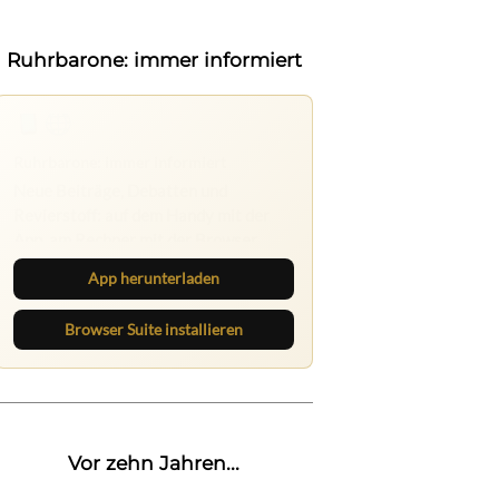
Ruhrbarone: immer informiert
Ruhrbarone auf allen Geräten
Lies unterwegs weiter, speichere
Beiträge und behalte neue Texte
direkt im Browser im Blick.
App herunterladen
Browser Suite installieren
Vor zehn Jahren...