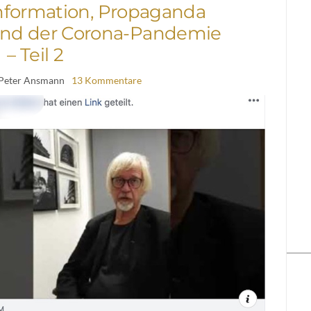
nformation, Propaganda
nd der Corona-Pandemie
– Teil 2
 Peter Ansmann
13 Kommentare