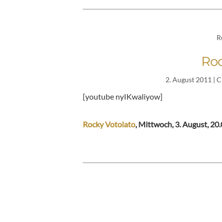
R
Roc
2. August 2011
| C
[youtube nyIKwaliyow]
Rocky Votolato
, Mittwoch, 3. August, 20