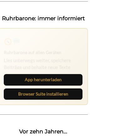
Ruhrbarone: immer informiert
Ruhrbarone auf allen Geräten
Lies unterwegs weiter, speichere
Beiträge und behalte neue Texte
direkt im Browser im Blick.
App herunterladen
Browser Suite installieren
Vor zehn Jahren...