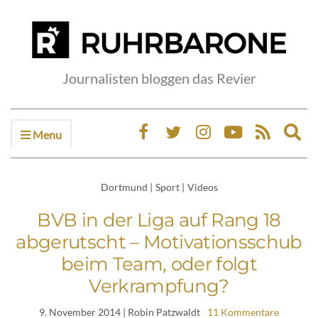
Journalisten bloggen das Revier
Menu
Ex
sea
fo
Dortmund
|
Sport
|
Videos
BVB in der Liga auf Rang 18
abgerutscht – Motivationsschub
beim Team, oder folgt
Verkrampfung?
9. November 2014
| Robin Patzwaldt
11 Kommentare