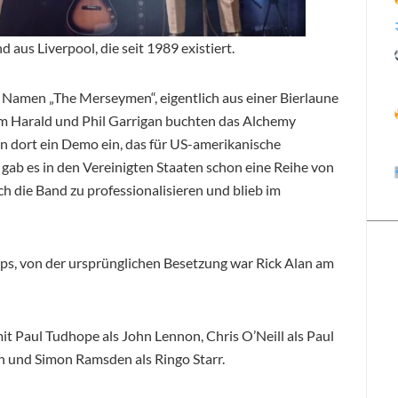
 aus Liverpool, die seit 1989 existiert.
m Namen „The Merseymen“, eigentlich aus einer Bierlaune
am Harald und Phil Garrigan buchten das Alchemy
en dort ein Demo ein, das für US-amerikanische
ab es in den Vereinigten Staaten schon eine Reihe von
h die Band zu professionalisieren und blieb im
Ups, von der ursprünglichen Besetzung war Rick Alan am
it Paul Tudhope als John Lennon, Chris O’Neill als Paul
n und Simon Ramsden als Ringo Starr.