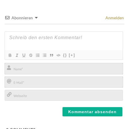
Abonnieren
Anmelden
{}
[+]
Name*
E-
Mail*
Webseite