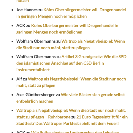
nutzen
Joe Hannes
zu
Kölns Oberbürgermeister will Drogenhandel
in geringen Mengen noch ermöglichen
ACK
zu
Kölns Oberbürgermeister will Drogenhandel in
geringen Mengen noch ermöglichen
Wolfram Obermanns
zu
Waltrop als Negativbeispiel: Wenn
die Stadt nur noch mäht, statt zu pflegen
Wolfram Obermanns
zu
Artikel 3 Grundgesetz: Wie die SPD
den islamistischen Anschlag auf den CSD Berlin
instrumentalisiert
Alf
zu
Waltrop als Negativbeispiel: Wenn die Stadt nur noch
mäht, statt zu pflegen
Axel Günthersberger
zu
Wie viele Bäcker sich gerade selbst
entbehrlich machen
Waltrop als Negativbeispiel: Wenn die Stadt nur noch mäht,
statt zu pflegen – Ruhrbarone
zu
21 Euro Tageseintritt für ein
Stadtfest? Das Waltroper Parkfest spielt mit dem Feuer!
ACK
zu
Wie Putins deutsche Lautsprecher den Leipziger