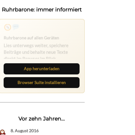
Ruhrbarone: immer informiert
Nichts mehr verpassen
Die Ruhrbarone-App bringt den Blog
aufs Handy. Die Browser Suite hält
dich am Desktop auf dem Laufenden.
App herunterladen
Browser Suite installieren
Vor zehn Jahren...
8. August 2016