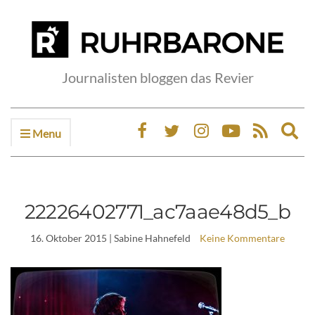
Journalisten bloggen das Revier
Menu
Ex
sea
fo
22226402771_ac7aae48d5_b
16. Oktober 2015
| Sabine Hahnefeld
Keine Kommentare