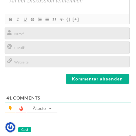
{}
[+]
Name*
E-
Mail*
Webseite
41
COMMENTS
Älteste
Gast