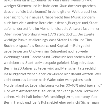
bekommen wir in 2,5 Jahren bei den Wahlen vielleicht 4%
weniger Stimmen und ich habe dem Klaus doch versprochen,
dass er auf die Liste kommt‘. In der digitalen Welt braucht es
eben nicht nur ein neues Urheberrecht fuer Musik, sondern
auch fuer viele andere Bereiche in denen ‚Buerger‘ und ‚Staat‘
aufeinandertreffen. Im Moment heisst die Antwort fast immer
‚Aber in der Verordnung von 1973 steht doch…‘. Der zweite
wichtige Punkt ist allerdings, dass Stefan Laurin und Tino
Buchholz ’space‘ als Resource und Kapital im Ruhrgebiet
ueberbewerten. Und wenn im Ruhrgebiet noch so viele
Wohnungen und Flaechen und Gebaeude leer stehen-Berlin
wird eben als ‚Start-up Metropole‘ gefeiert. Mag sein, dass
Berlin in 20 Jahren zu teuer wird und Menschen tatsaechlich
ins Ruhrgebiet ziehen-aber ich wuerde nich darauf wetten. Wer
zieht denn aus London nach Wales oder wenigstens nach
Nordengland wo Lebenshaltungskosten 30-40% niedriger sind?
Und wem Amsterdam zu teuer ist, der kann ja nach Dortmund
ziehen. Macht halt keiner. Warum klingt ‚Arm, aber sexy‘ fuer
Berlin trendy und fuer’s Ruhrgebiet eher peinlich? Sicher, man