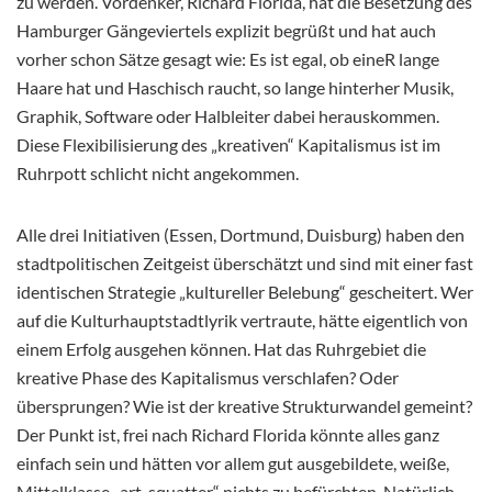
zu werden. Vordenker, Richard Florida, hat die Besetzung des
Hamburger Gängeviertels explizit begrüßt und hat auch
vorher schon Sätze gesagt wie: Es ist egal, ob eineR lange
Haare hat und Haschisch raucht, so lange hinterher Musik,
Graphik, Software oder Halbleiter dabei herauskommen.
Diese Flexibilisierung des „kreativen“ Kapitalismus ist im
Ruhrpott schlicht nicht angekommen.
Alle drei Initiativen (Essen, Dortmund, Duisburg) haben den
stadtpolitischen Zeitgeist überschätzt und sind mit einer fast
identischen Strategie „kultureller Belebung“ gescheitert. Wer
auf die Kulturhauptstadtlyrik vertraute, hätte eigentlich von
einem Erfolg ausgehen können. Hat das Ruhrgebiet die
kreative Phase des Kapitalismus verschlafen? Oder
übersprungen? Wie ist der kreative Strukturwandel gemeint?
Der Punkt ist, frei nach Richard Florida könnte alles ganz
einfach sein und hätten vor allem gut ausgebildete, weiße,
Mittelklasse „art-squatter“ nichts zu befürchten. Natürlich