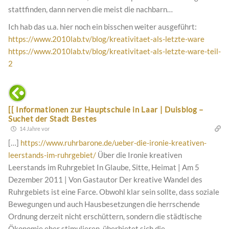
stattfinden, dann nerven die meist die nachbarn…
Ich hab das u.a. hier noch ein bisschen weiter ausgeführt:
https://www.2010lab.tv/blog/kreativitaet-als-letzte-ware
https://www.2010lab.tv/blog/kreativitaet-als-letzte-ware-teil-
2
[[ Informationen zur Hauptschule in Laar | Duisblog –
Suchet der Stadt Bestes
14 Jahre vor
[…]
https://www.ruhrbarone.de/ueber-die-ironie-kreativen-
leerstands-im-ruhrgebiet/
Über die Ironie kreativen
Leerstands im Ruhrgebiet In Glaube, Sitte, Heimat | Am 5
Dezember 2011 | Von Gastautor Der kreative Wandel des
Ruhrgebiets ist eine Farce. Obwohl klar sein sollte, dass soziale
Bewegungen und auch Hausbesetzungen die herrschende
Ordnung derzeit nicht erschüttern, sondern die städtische
Ökonomie eher stimulieren, überbietet sich die