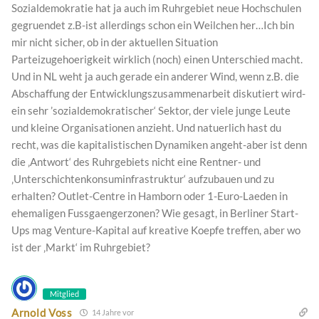
Sozialdemokratie hat ja auch im Ruhrgebiet neue Hochschulen
gegruendet z.B-ist allerdings schon ein Weilchen her…Ich bin
mir nicht sicher, ob in der aktuellen Situation
Parteizugehoerigkeit wirklich (noch) einen Unterschied macht.
Und in NL weht ja auch gerade ein anderer Wind, wenn z.B. die
Abschaffung der Entwicklungszusammenarbeit diskutiert wird-
ein sehr ’sozialdemokratischer‘ Sektor, der viele junge Leute
und kleine Organisationen anzieht. Und natuerlich hast du
recht, was die kapitalistischen Dynamiken angeht-aber ist denn
die ‚Antwort‘ des Ruhrgebiets nicht eine Rentner- und
‚Unterschichtenkonsuminfrastruktur‘ aufzubauen und zu
erhalten? Outlet-Centre in Hamborn oder 1-Euro-Laeden in
ehemaligen Fussgaengerzonen? Wie gesagt, in Berliner Start-
Ups mag Venture-Kapital auf kreative Koepfe treffen, aber wo
ist der ‚Markt‘ im Ruhrgebiet?
Mitglied
Arnold Voss
14 Jahre vor