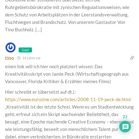
Ruhrgebietsbürokratie mit zynischen Regulationsweisen, wie
dem Schutz von Arbeitsplätzen in der Leerstandsverwaltung,
Fluchtwegen und Brandschutz. Von unserem Gastautor Von
Tino Buchholz. […]
Gast
tino
14 Jahre vor
einen link will ich hier noch platziert wissen: Das
Kreativitätsskript von Jamie Peck (Wirtschaftsgeograph aus
Vancouver, Florida Kritiker & Erzähler meines Films)
Hier schreibt er (übersetzt auf dt.):
https://www.eurozine.com/articles/2008-11-19-peck-de.html
„Kreativität ist der letzte Schrei. Wenn es um Stadtentwicklung
geht, erfreut sich ein Skript wachsender Beliebtheit, das
23
besagt, eine Epoche machende Creative Economy – ebenso cool
wie leistungsfähig, beseelt von menschlichem Talent pur – sei
dabei, einen verknöcherten, in Bürokratie erstarrten