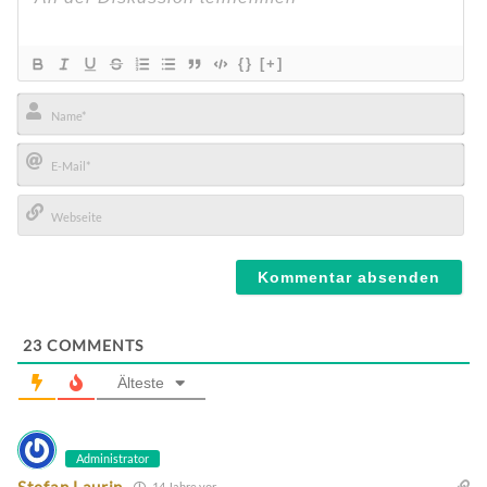
{}
[+]
Name*
E-
Mail*
Webseite
23
COMMENTS
Älteste
Administrator
Stefan Laurin
14 Jahre vor