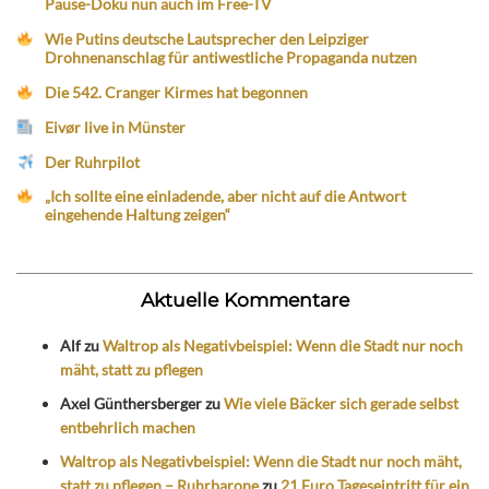
Pause-Doku nun auch im Free-TV
Wie Putins deutsche Lautsprecher den Leipziger
Drohnenanschlag für antiwestliche Propaganda nutzen
Die 542. Cranger Kirmes hat begonnen
Eivør live in Münster
Der Ruhrpilot
„Ich sollte eine einladende, aber nicht auf die Antwort
eingehende Haltung zeigen“
Aktuelle Kommentare
Alf
zu
Waltrop als Negativbeispiel: Wenn die Stadt nur noch
mäht, statt zu pflegen
Axel Günthersberger
zu
Wie viele Bäcker sich gerade selbst
entbehrlich machen
Waltrop als Negativbeispiel: Wenn die Stadt nur noch mäht,
statt zu pflegen – Ruhrbarone
zu
21 Euro Tageseintritt für ein