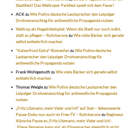
Stadtfest? Das Waltroper Parkfest spielt mit dem Feuer!
ACK
zu
Wie Putins deutsche Lautsprecher den Leipziger
Drohnenanschlag für antiwestliche Propaganda nutzen
Waltrop als Negativbeispiel: Wenn die Stadt nur noch mäht,
statt zu pflegen – Ruhrbarone
zu
Wie viele Bäcker sich gerade
selbst entbehrlich machen
"Kaiserfront Extra"-Romanfan
zu
Wie Putins deutsche
Lautsprecher den Leipziger Drohnenanschlag für
antiwestliche Propaganda nutzen
Frank Wohlgemuth
zu
Wie viele Bäcker sich gerade selbst
entbehrlich machen
Thomas Weigle
zu
Wie Putins deutsche Lautsprecher den
Leipziger Drohnenanschlag für antiwestliche Propaganda
nutzen
„Fritz Litzmann, mein Vater und ich“ auf 3sat – Sehenswerte
Pause-Doku nun auch im Free-TV – Ruhrbarone
zu
Regisseur
Aljoscha Pause zu ‚Fritz Litzmann, mein Vater und ich‘:
„Etwas Besseres kann mir als Filmemacher eigentlich nicht