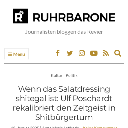
Journalisten bloggen das Revier
Menu
Ex
sea
fo
Kultur
|
Politik
Wenn das Salatdressing
shitegal ist: Ulf Poschardt
rekalibriert den Zeitgeist in
Shitbürgertum
18. Januar 2025
| Anna Maria Loffredo
Keine Kommentare