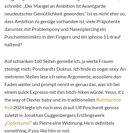
schreibt: „Der Mangel an Ambition ist Avantgarde
neudeutscher Gemütlichkeit geworden.“ Ist es nicht eher so,
dass Ambition zu genüge vorhanden ist, viele Präpotente
darunter, mit Problempony und Nasenpiercing ein
Puschelminimikro in den Fingern und ein iphone 11 drauf
haltend?
Auf schlanken 160 Seiten genieße ich, ja werte Frauen
steinigt mich, Poschardts Duktus. Ich finde es sogar sexy. An
mehreren Stellen lese ich seine Argumente, assoziiere den
Faden weiter und prompt nennt er genau das, was ich bei
einem quick Expresso mit ihm hitch-hiken würde. Yesss, it’s
the way of Dexter baby und im traditionellen
Ruhrbarone-
Poll
2024 legte ich noch eins drauf. Ulf Poschardt genoss
zuletzt in Jonathan Guggenbergers Erstlingswerk
„
Opferkunst
“ als Pierre eine Widmung. He is definitely
something, if you like him or not.