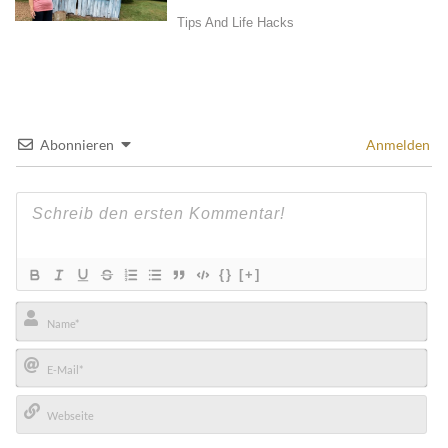
Abonnieren
Anmelden
{}
[+]
Name*
E-
Mail*
Webseite