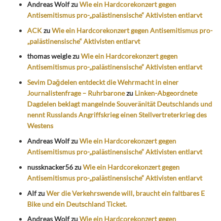
Andreas Wolf
zu
Wie ein Hardcorekonzert gegen
Antisemitismus pro-„palästinensische“ Aktivisten entlarvt
ACK
zu
Wie ein Hardcorekonzert gegen Antisemitismus pro-
„palästinensische“ Aktivisten entlarvt
thomas weigle
zu
Wie ein Hardcorekonzert gegen
Antisemitismus pro-„palästinensische“ Aktivisten entlarvt
Sevim Dağdelen entdeckt die Wehrmacht in einer
Journalistenfrage – Ruhrbarone
zu
Linken-Abgeordnete
Dagdelen beklagt mangelnde Souveränität Deutschlands und
nennt Russlands Angriffskrieg einen Stellvertreterkrieg des
Westens
Andreas Wolf
zu
Wie ein Hardcorekonzert gegen
Antisemitismus pro-„palästinensische“ Aktivisten entlarvt
nussknacker56
zu
Wie ein Hardcorekonzert gegen
Antisemitismus pro-„palästinensische“ Aktivisten entlarvt
Alf
zu
Wer die Verkehrswende will, braucht ein faltbares E
Bike und ein Deutschland Ticket.
Andreas Wolf
zu
Wie ein Hardcorekonzert gegen