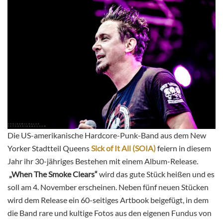
Die US-amerikanische Hardcore-Punk-Band aus dem New
Yorker Stadtteil Queens
Sick of It All (SOIA)
feiern in diesem
Jahr ihr 30-jähriges Bestehen mit einem Album-Release.
„When The Smoke Clears“
wird das gute Stück heißen und es
soll am 4. November erscheinen. Neben fünf neuen Stücken
wird dem Release ein 60-seitiges Artbook beigefügt, in dem
die Band rare und kultige Fotos aus den eigenen Fundus von