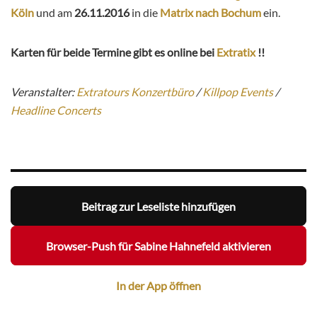
Köln
und am
26.11.2016
in die
Matrix nach Bochum
ein.
Karten für beide Termine gibt es online bei
Extratix
!!
Veranstalter:
Extratours Konzertbüro
/
Killpop Events
/
Headline Concerts
Beitrag zur Leseliste hinzufügen
Browser-Push für Sabine Hahnefeld aktivieren
In der App öffnen