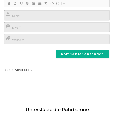
{}
[+]
Name*
E-
Mail*
Webseite
0
COMMENTS
Unterstütze die Ruhrbarone: