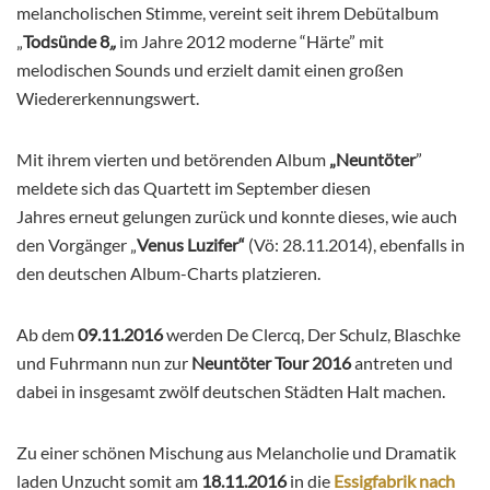
melancholischen Stimme, vereint seit ihrem Debütalbum
„
Todsünde 8
„
im Jahre 2012 moderne “Härte” mit
melodischen Sounds und erzielt damit einen großen
Wiedererkennungswert.
Mit ihrem vierten und betörenden Album
„Neuntöter
”
meldete sich das Quartett im September diesen
Jahres erneut gelungen zurück und konnte dieses, wie auch
den Vorgänger „
Venus Luzifer“
(Vö: 28.11.2014), ebenfalls in
den deutschen Album-Charts platzieren.
Ab dem
09.11.2016
werden De Clercq, Der Schulz, Blaschke
und Fuhrmann nun zur
Neuntöter Tour 2016
antreten und
dabei in insgesamt zwölf deutschen Städten Halt machen.
Zu einer schönen Mischung aus Melancholie und Dramatik
laden Unzucht somit am
18.11.2016
in die
Essigfabrik nach