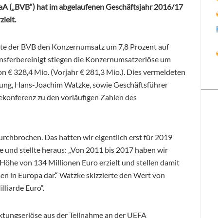
 („BVB“) hat im abgelaufenen Geschäftsjahr 2016/17
ielt.
gerte der BVB den Konzernumsatz um 7,8 Prozent auf
nsferbereinigt stiegen die Konzernumsatzerlöse um
n € 328,4 Mio. (Vorjahr € 281,3 Mio.). Dies vermeldeten
rung, Hans-Joachim Watzke, sowie Geschäftsführer
konferenz zu den vorläufigen Zahlen des
chbrochen. Das hatten wir eigentlich erst für 2019
e und stellte heraus: „Von 2011 bis 2017 haben wir
Höhe von 134 Millionen Euro erzielt und stellen damit
n in Europa dar.“ Watzke skizzierte den Wert von
lliarde Euro“.
tungserlöse aus der Teilnahme an der UEFA