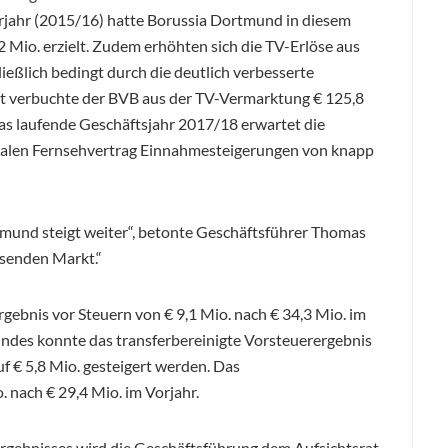
rjahr (2015/16) hatte Borussia Dortmund in diesem
 Mio. erzielt. Zudem erhöhten sich die TV-Erlöse aus
ließlich bedingt durch die deutlich verbesserte
t verbuchte der BVB aus der TV-Vermarktung € 125,8
 das laufende Geschäftsjahr 2017/18 erwartet die
nalen Fernsehvertrag Einnahmesteigerungen von knapp
tmund steigt weiter“, betonte Geschäftsführer Thomas
hsenden Markt.“
gebnis vor Steuern von € 9,1 Mio. nach € 34,3 Mio. im
. Indes konnte das transferbereinigte Vorsteuerergebnis
uf € 5,8 Mio. gesteigert werden. Das
 nach € 29,4 Mio. im Vorjahr.
gebnisses wird die Geschäftsführung dem Aufsichtsrat