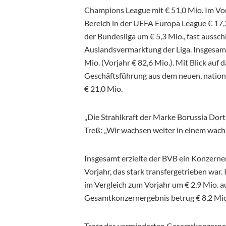
Champions League mit € 51,0 Mio. Im Vo
Bereich in der UEFA Europa League € 17,2
der Bundesliga um € 5,3 Mio., fast aussch
Auslandsvermarktung der Liga. Insgesam
Mio. (Vorjahr € 82,6 Mio.). Mit Blick auf
Geschäftsführung aus dem neuen, natio
€ 21,0 Mio.
„Die Strahlkraft der Marke Borussia Dor
Treß: „Wir wachsen weiter in einem wac
Insgesamt erzielte der BVB ein Konzerner
Vorjahr, das stark transfergetrieben war
im Vergleich zum Vorjahr um € 2,9 Mio. a
Gesamtkonzernergebnis betrug € 8,2 Mio.
Trotz des verminderten Gesamtkonzerner