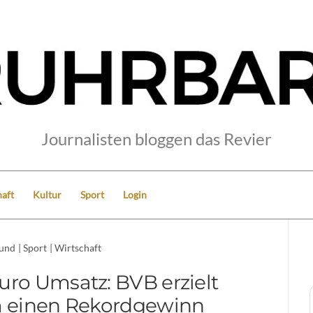
Journalisten bloggen das Revier
aft
Kultur
Sport
Login
und
|
Sport
|
Wirtschaft
uro Umsatz: BVB erzielt
m einen Rekordgewinn