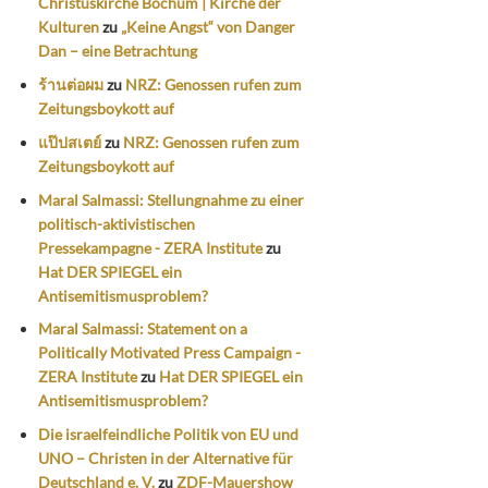
Christuskirche Bochum | Kirche der
Kulturen
zu
„Keine Angst“ von Danger
Dan – eine Betrachtung
ร้านต่อผม
zu
NRZ: Genossen rufen zum
Zeitungsboykott auf
แป๊ปสเตย์
zu
NRZ: Genossen rufen zum
Zeitungsboykott auf
Maral Salmassi: Stellungnahme zu einer
politisch-aktivistischen
Pressekampagne - ZERA Institute
zu
Hat DER SPIEGEL ein
Antisemitismusproblem?
Maral Salmassi: Statement on a
Politically Motivated Press Campaign -
ZERA Institute
zu
Hat DER SPIEGEL ein
Antisemitismusproblem?
Die israelfeindliche Politik von EU und
UNO – Christen in der Alternative für
Deutschland e. V.
zu
ZDF-Mauershow