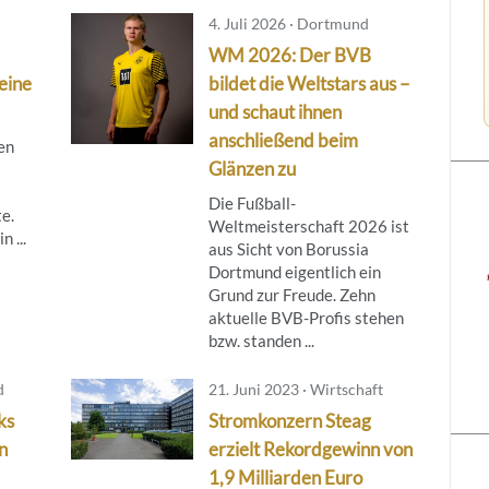
4. Juli 2026 · Dortmund
WM 2026: Der BVB
leine
bildet die Weltstars aus –
und schaut ihnen
anschließend beim
gen
Glänzen zu
Die Fußball-
e.
Weltmeisterschaft 2026 ist
n ...
aus Sicht von Borussia
Dortmund eigentlich ein
Grund zur Freude. Zehn
aktuelle BVB-Profis stehen
bzw. standen ...
d
21. Juni 2023 · Wirtschaft
ks
Stromkonzern Steag
n
erzielt Rekordgewinn von
1,9 Milliarden Euro