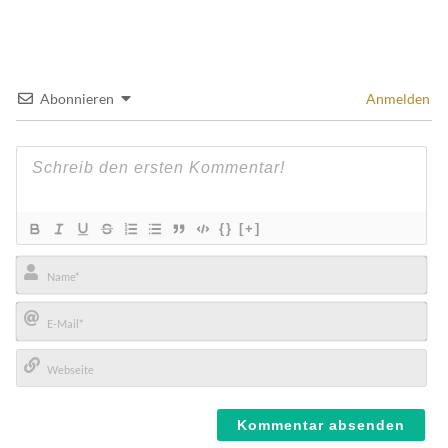
Abonnieren
Anmelden
{}
[+]
Name*
E-
Mail*
Webseite