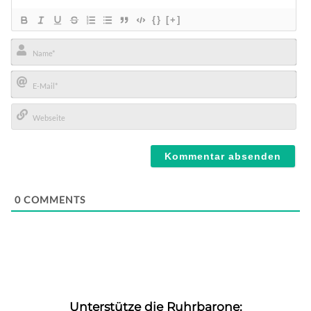
{}
[+]
Name*
E-
Mail*
Webseite
0
COMMENTS
Unterstütze die Ruhrbarone: