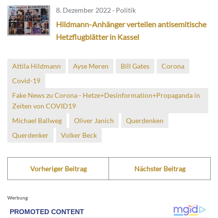
8. Dezember 2022 · Politik
Hildmann-Anhänger verteilen antisemitische
Hetzflugblätter in Kassel
Attila Hildmann
Ayse Meren
Bill Gates
Corona
Covid-19
Fake News zu Corona - Hetze+Desinformation+Propaganda in
Zeiten von COVID19
Michael Ballweg
Oliver Janich
Querdenken
Querdenker
Volker Beck
Vorheriger Beitrag
Nächster Beitrag
Werbung