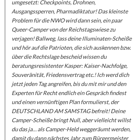
umgesetzt: Checkpoints, Drohnen,
Ausgangssperren, Pharmadiktatur! Das kleinste
Problem für die NWO wird dann sein, ein paar
Queer-Camper von der Reichstagswiese zu
verjagen! Ballweg, lass deine Illuminaten-Scheiße
und hör auf die Patrioten, die sich auskennen bzw.
über die Rechtslage bescheid wissen du
beratungsresistenter Kasper: Kaiser-Nachfolge,
Souveränität, Friedensvertrag etc.! Ich werd dich
jetzt jeden Tag angreifen, bis du mit mir und den
Experten für Recht endlich ein Gespräch findest
und einen vernünftigen Plan formulierst, der
DEUTSCHLAND AM SAMSTAG befreit! Deine
Camper-Scheiße bringt Null, aber vielleicht willst
du das ja… als Camper-Held weggeräumt werden,
damit du dann nächstes Jahr zum Bürgermeister