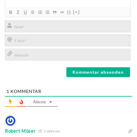
{}
[+]
Name*
E-
Mail*
Webseite
1
KOMMENTAR
Älteste
Robert Müser
5 Jahre vor