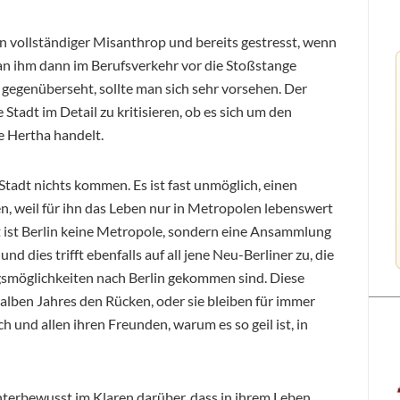
 ein vollständiger Misanthrop und bereits gestresst, wenn
an ihm dann im Berufsverkehr vor die Stoßstange
egenüberseht, sollte man sich sehr vorsehen. Der
e Stadt im Detail zu kritisieren, ob es sich um den
e Hertha handelt.
 Stadt nichts kommen. Es ist fast unmöglich, einen
, weil für ihn das Leben nur in Metropolen lebenswert
ät ist Berlin keine Metropole, sondern eine Ansammlung
nd dies trifft ebenfalls auf all jene Neu-Berliner zu, die
ngsmöglichkeiten nach Berlin gekommen sind. Diese
alben Jahres den Rücken, oder sie bleiben für immer
h und allen ihren Freunden, warum es so geil ist, in
nterbewusst im Klaren darüber, dass in ihrem Leben