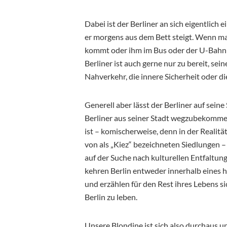
Dabei ist der Berliner an sich eigentlich
er morgens aus dem Bett steigt. Wenn m
kommt oder ihm im Bus oder der U-Bahn g
Berliner ist auch gerne nur zu bereit, sein
Nahverkehr, die innere Sicherheit oder di
Generell aber lässt der Berliner auf seine
Berliner aus seiner Stadt wegzubekommen
ist – komischerweise, denn in der Realit
von als „Kiez“ bezeichneten Siedlungen – u
auf der Suche nach kulturellen Entfaltu
kehren Berlin entweder innerhalb eines h
und erzählen für den Rest ihres Lebens sic
Berlin zu leben.
Unsere Blondine ist sich also durchaus u