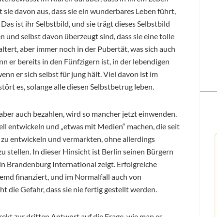
ht sie davon aus, dass sie ein wunderbares Leben führt,
s ist ihr Selbstbild, und sie trägt dieses Selbstbild
n und selbst davon überzeugt sind, dass sie eine tolle
gealtert, aber immer noch in der Pubertät, was sich auch
n er bereits in den Fünfzigern ist, in der lebendigen
nn er sich selbst für jung hält. Viel davon ist im
ört es, solange alle diesen Selbstbetrug leben.
ber auch bezahlen, wird so mancher jetzt einwenden.
rell entwickeln und „etwas mit Medien“ machen, die seit
 zu entwickeln und vermarkten, ohne allerdings
u stellen. In dieser Hinsicht ist Berlin seinen Bürgern
in Brandenburg International zeigt. Erfolgreiche
emd finanziert, und im Normalfall auch von
 die Gefahr, dass sie nie fertig gestellt werden.
rekt zur dritten Antwort auf die Frage, wie man es