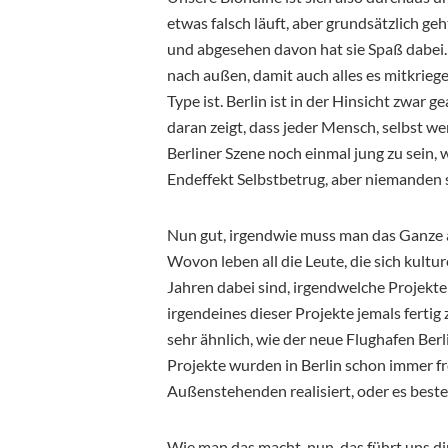
etwas falsch läuft, aber grundsätzlich ge
und abgesehen davon hat sie Spaß dabei. Da
nach außen, damit auch alles es mitkriege
Type ist. Berlin ist in der Hinsicht zwar 
daran zeigt, dass jeder Mensch, selbst wen
Berliner Szene noch einmal jung zu sein, we
Endeffekt Selbstbetrug, aber niemanden st
Nun gut, irgendwie muss man das Ganze a
Wovon leben all die Leute, die sich kultu
Jahren dabei sind, irgendwelche Projekte
irgendeines dieser Projekte jemals fertig z
sehr ähnlich, wie der neue Flughafen Berl
Projekte wurden in Berlin schon immer fr
Außenstehenden realisiert, oder es besteht
Wie man das macht, nun, das führt uns di