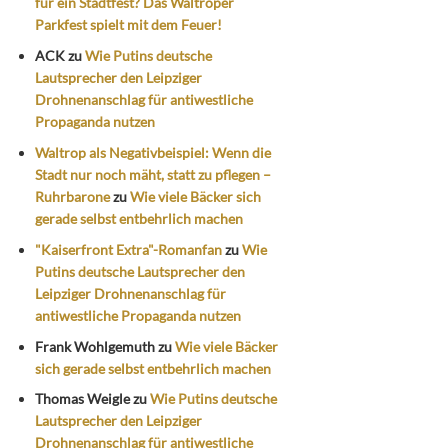
für ein Stadtfest? Das Waltroper
Parkfest spielt mit dem Feuer!
ACK
zu
Wie Putins deutsche
Lautsprecher den Leipziger
Drohnenanschlag für antiwestliche
Propaganda nutzen
Waltrop als Negativbeispiel: Wenn die
Stadt nur noch mäht, statt zu pflegen –
Ruhrbarone
zu
Wie viele Bäcker sich
gerade selbst entbehrlich machen
"Kaiserfront Extra"-Romanfan
zu
Wie
Putins deutsche Lautsprecher den
Leipziger Drohnenanschlag für
antiwestliche Propaganda nutzen
Frank Wohlgemuth
zu
Wie viele Bäcker
sich gerade selbst entbehrlich machen
Thomas Weigle
zu
Wie Putins deutsche
Lautsprecher den Leipziger
Drohnenanschlag für antiwestliche