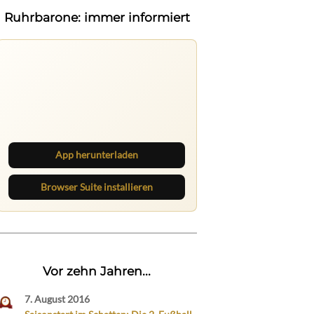
Ruhrbarone: immer informiert
Ruhrbarone: immer informiert
Neue Beiträge, Debatten und
Revierstoff: auf dem Handy mit der
App, am Rechner mit der Browser
Suite.
App herunterladen
Browser Suite installieren
Vor zehn Jahren...
7. August 2016