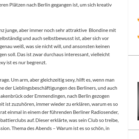
en Plätzen nach Berlin gegangen ist, um sich kreativ
anz junge, aber immer noch sehr attraktive Blondine mit
lbständig und auch selbstbewusst ist, aber sich vor
genau weiß, was sie nicht will, und ansonsten keinen
en soll. Das ist zwar durchaus interessant, vielleicht
xy ist es nur begrenzt.
rage. Um arm, aber gleichzeitig sexy, hilft es, wenn man
ine der Lieblingsbeschäftigungen des Berliners, und auch
Quakenbrück oder Emmendingen, nach Berlin gezogen
ereit ist zuzuhören, immer wieder zu erklären, warum es so
se trat einmal in einem der führenden Berliner Radiosender,
battierclubs auf. Dieser erklärte, was sein Club so treibe,
ssion. Thema des Abends – Warum ist es so schön, in