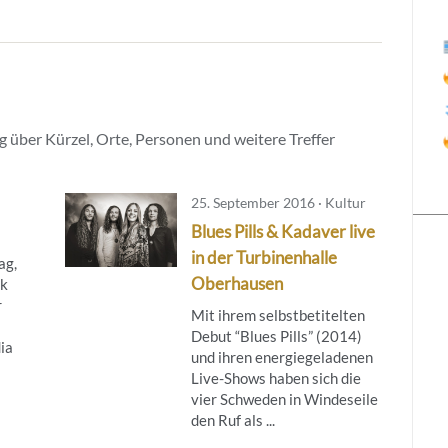
 über Kürzel, Orte, Personen und weitere Treffer
25. September 2016 · Kultur
Blues Pills & Kadaver live
in der Turbinenhalle
ag,
Oberhausen
ak
r
Mit ihrem selbstbetitelten
Debut “Blues Pills” (2014)
ia
und ihren energiegeladenen
Live-Shows haben sich die
vier Schweden in Windeseile
den Ruf als ...