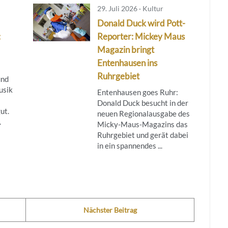
29. Juli 2026 · Kultur
Donald Duck wird Pott-
:
Reporter: Mickey Maus
Magazin bringt
Entenhausen ins
Ruhrgebiet
und
usik
Entenhausen goes Ruhr:
Donald Duck besucht in der
ut.
neuen Regionalausgabe des
.
Micky‑Maus‑Magazins das
Ruhrgebiet und gerät dabei
in ein spannendes ...
Nächster Beitrag