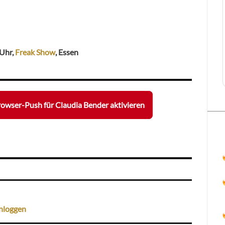
 Uhr,
Freak Show
, Essen
owser-Push für Claudia Bender aktivieren
nloggen