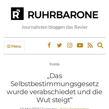
Journalisten bloggen das Revier
Menu
Ex
sea
fo
Politik
„Das
Selbstbestimmungsgesetz
wurde verabschiedet und die
Wut steigt“
12. Mai 2024
| Gastautor
Keine Kommentare