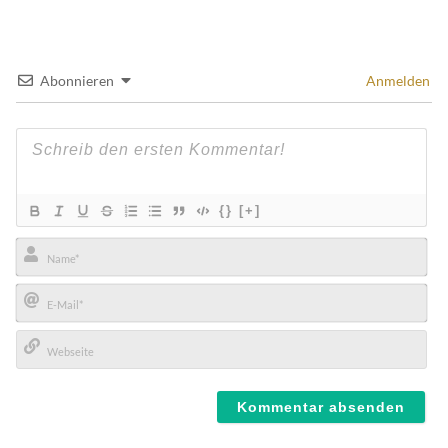
Abonnieren
Anmelden
{}
[+]
Name*
E-
Mail*
Webseite