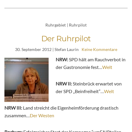
Ruhrgebiet
|
Ruhrpilot
Der Ruhrpilot
30. September 2012
| Stefan Laurin
Keine Kommentare
NRW:
SPD hält am Rauchverbot in
der Gastronomie fest…
Welt
NRW II:
Steinbrück erwartet von
der SPD „Beinfreiheit”…
Welt
NRW III:
Land streicht die Eigenheimförderung drastisch
zusammen…
Der Westen
Bochum:
Erfolgreicher Start der Kampagne “umFAIRteilen –