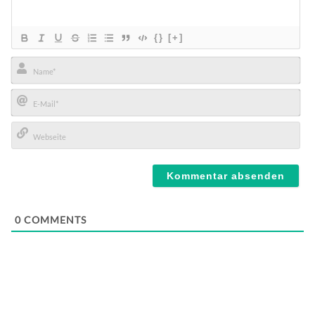
{}
[+]
Name*
E-
Mail*
Webseite
0
COMMENTS