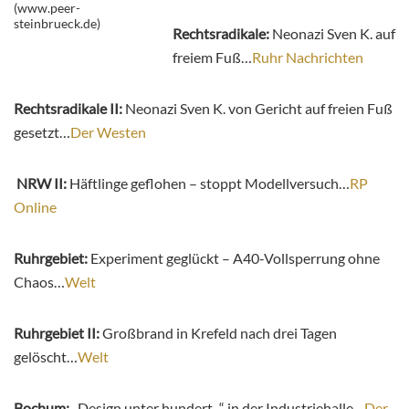
(www.peer-
steinbrueck.de)
Rechtsradikale:
Neonazi Sven K. auf
freiem Fuß…
Ruhr Nachrichten
Rechtsradikale II:
Neonazi Sven K. von Gericht auf freien Fuß
gesetzt…
Der Westen
NRW II:
Häftlinge geflohen – stoppt Modellversuch…
RP
Online
Ruhrgebiet:
Experiment geglückt – A40-Vollsperrung ohne
Chaos…
Welt
Ruhrgebiet II:
Großbrand in Krefeld nach drei Tagen
gelöscht…
Welt
Bochum:
„Design unter hundert,-“ in der Industriehalle…
Der